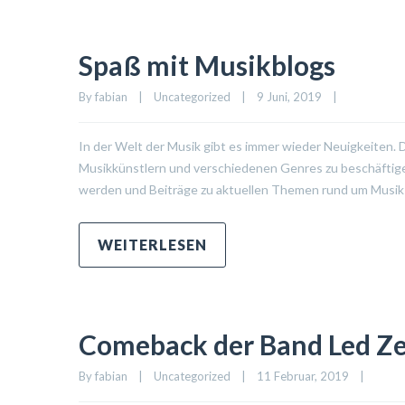
Spaß mit Musikblogs
By 
fabian
|
Uncategorized
|
9 Juni, 2019    
|
In der Welt der Musik gibt es immer wieder Neuigkeiten. 
Musikkünstlern und verschiedenen Genres zu beschäftigen
werden und Beiträge zu aktuellen Themen rund um Musik 
WEITERLESEN
Comeback der Band Led Ze
By 
fabian
|
Uncategorized
|
11 Februar, 2019    
|