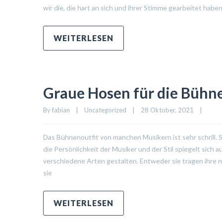
wir die, die hart an sich und ihrer Stimme gearbeitet habe
WEITERLESEN
Graue Hosen für die Bühn
By 
fabian
|
Uncategorized
|
28 Oktober, 2021    
|
Das Bühnenoutfit von manchen Musikern ist sehr schrill. 
die Persönlichkeit der Musiker und der Stil spiegelt sich a
verschiedene Arten gestalten. Entweder sie tragen ihre n
sie
WEITERLESEN