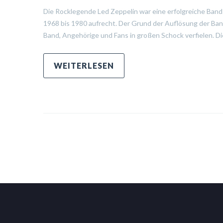
Die Rocklegende Led Zeppelin war eine erfolgreiche Band 
1968 bis 1980 aufrecht. Der Grund der Auflösung der Band
Band, Angehörige und Fans in großen Schock verfielen. Di
WEITERLESEN