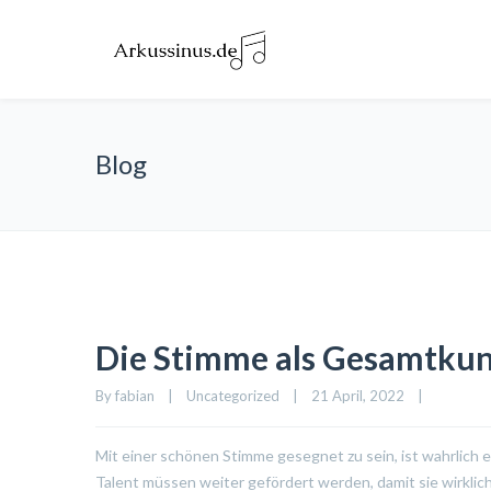
Blog
Die Stimme als Gesamtku
By 
fabian
|
Uncategorized
|
21 April, 2022    
|
Mit einer schönen Stimme gesegnet zu sein, ist wahrlic
Talent müssen weiter gefördert werden, damit sie wirkli