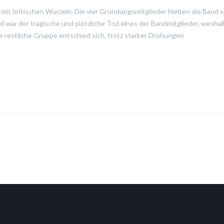
mit britischen Wurzeln. Die vier Gründungsmitglieder hielten die Band 
 war der tragische und plötzliche Tod eines der Bandmitglieder, weshal
e restliche Gruppe entschied sich, trotz starker Drohungen